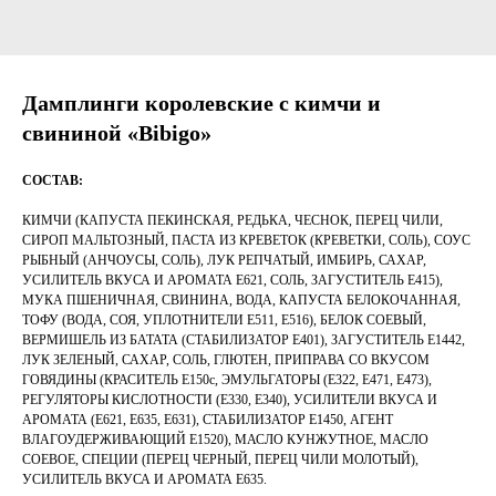
Дамплинги королевские с кимчи и
свининой «Bibigo»
СОСТАВ:
КИМЧИ (КАПУСТА ПЕКИНСКАЯ, РЕДЬКА, ЧЕСНОК, ПЕРЕЦ ЧИЛИ,
СИРОП МАЛЬТОЗНЫЙ, ПАСТА ИЗ КРЕВЕТОК (КРЕВЕТКИ, СОЛЬ), СОУС
РЫБНЫЙ (АНЧОУСЫ, СОЛЬ), ЛУК РЕПЧАТЫЙ, ИМБИРЬ, САХАР,
УСИЛИТЕЛЬ ВКУСА И АРОМАТА Е621, СОЛЬ, ЗАГУСТИТЕЛЬ Е415),
МУКА ПШЕНИЧНАЯ, СВИНИНА, ВОДА, КАПУСТА БЕЛОКОЧАННАЯ,
ТОФУ (ВОДА, СОЯ, УПЛОТНИТЕЛИ Е511, Е516), БЕЛОК СОЕВЫЙ,
ВЕРМИШЕЛЬ ИЗ БАТАТА (СТАБИЛИЗАТОР Е401), ЗАГУСТИТЕЛЬ Е1442,
ЛУК ЗЕЛЕНЫЙ, САХАР, СОЛЬ, ГЛЮТЕН, ПРИПРАВА СО ВКУСОМ
ГОВЯДИНЫ (КРАСИТЕЛЬ Е150с, ЭМУЛЬГАТОРЫ (Е322, Е471, Е473),
РЕГУЛЯТОРЫ КИСЛОТНОСТИ (Е330, Е340), УСИЛИТЕЛИ ВКУСА И
АРОМАТА (Е621, Е635, Е631), СТАБИЛИЗАТОР Е1450, АГЕНТ
ВЛАГОУДЕРЖИВАЮЩИЙ Е1520), МАСЛО КУНЖУТНОЕ, МАСЛО
СОЕВОЕ, СПЕЦИИ (ПЕРЕЦ ЧЕРНЫЙ, ПЕРЕЦ ЧИЛИ МОЛОТЫЙ),
УСИЛИТЕЛЬ ВКУСА И АРОМАТА Е635.