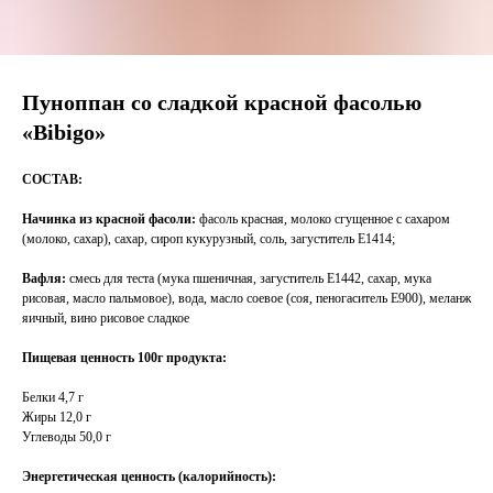
Пуноппан со сладкой красной фасолью
«Bibigo»
СОСТАВ:
Начинка из красной фасоли:
фасоль красная, молоко сгущенное с сахаром
(молоко, сахар), сахар, сироп кукурузный, соль, загуститель Е1414;
Вафля:
смесь для теста (мука пшеничная, загуститель Е1442, сахар, мука
рисовая, масло пальмовое), вода, масло соевое (соя, пеногаситель Е900), меланж
яичный, вино рисовое сладкое
Пищевая ценность 100г продукта:
Белки 4,7 г
Жиры 12,0 г
Углеводы 50,0 г
Энергетическая ценность (калорийность):